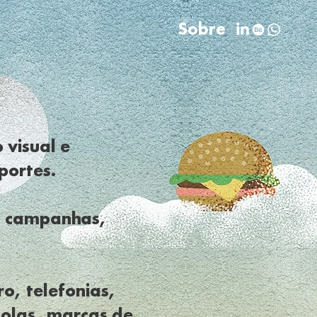
Sobre
 visual e
portes.
s, campanhas,
o, telefonias,
colas, marcas de