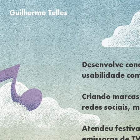
Guilherme Telles
Desenvolve conc
usabilidade com
Criando marcas,
redes sociais, 
Atendeu festiva
emissoras de TV