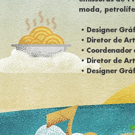
moda, petrolífer
•Designer Grá
•Diretor de Ar
•
Coordenador d
•Diretor de Ar
•Designer Gráfi