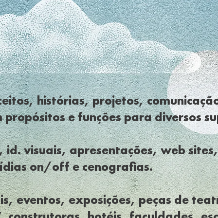
eitos, histórias, projetos, comunicação
 propósitos e funções para diversos su
 id. visuais, apresentações, web site
mídias on/off e cenografias.
is, eventos, exposições, peças de teatr
, construtoras, hotéis, faculdades, es